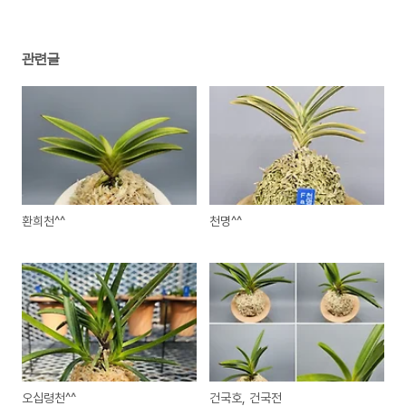
관련글
환희천^^
천명^^
오십령천^^
건국호, 건국전