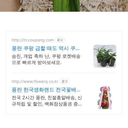
http://m.coupang.com
광고
풍란 쿠팡 급할 때도 역시 쿠팡
배송
승진, 개업 축하 난, 쿠팡 로켓배송
으로 빠르게 받아보세요.
http://www.flowerq.co.kr
광고
풍란 한국생화랜드 전국꽃배달
총알배송
전국 2시간 풍란, 친절총알배송, 신
규적립 및 할인, 백화점상품권 증
정