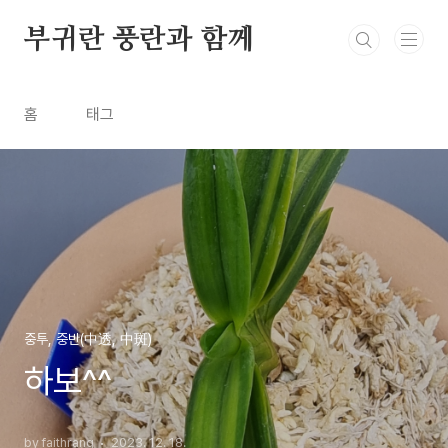
본문 바로가기
부귀란 풍란과 함께
홈
태그
중투, 중반(中透, 中斑)
하보^^
by faithrang
2023. 12. 18.