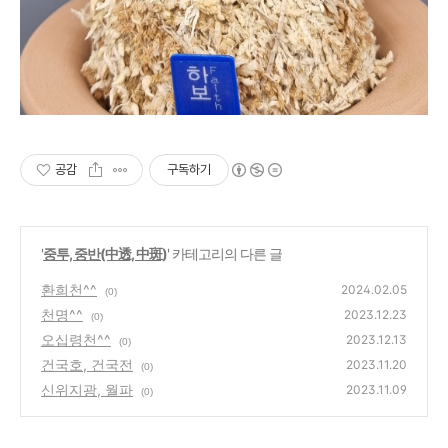
공감
구독하기
'
중투, 중반(中透, 中斑)
' 카테고리의 다른 글
환희천^^
2024.02.05
(0)
천명^^
2023.12.23
(0)
오십령천^^
2023.12.13
(0)
건국호, 건국전
2023.11.20
(0)
신위지광, 월파
2023.11.09
(0)