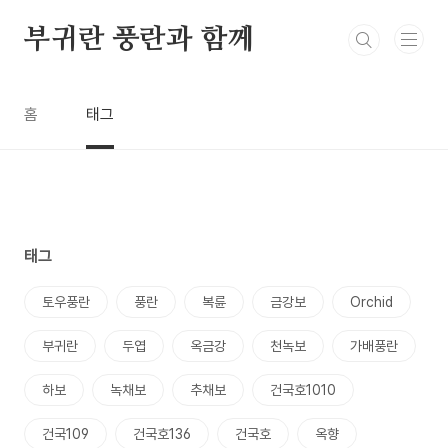
본문 바로가기
부귀란 풍란과 함께
홈
태그
태그
토우풍란
풍란
복륜
금강보
Orchid
부귀란
두엽
옥금강
천녹보
가배풍란
하보
녹채보
추채보
건국호1010
건국109
건국호136
건국호
옥향