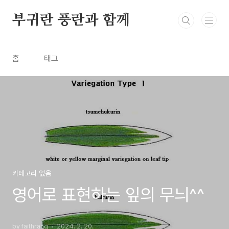
본문 바로가기
부귀란 풍란과 함께
홈
태그
카테고리 없음
영어로 표현하는 잎의 무늬^^
by faithrang
2024. 2. 20.